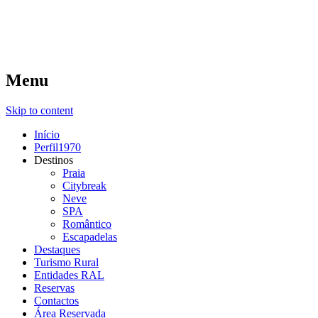
Menu
Skip to content
Início
Perfil1970
Destinos
Praia
Citybreak
Neve
SPA
Romântico
Escapadelas
Destaques
Turismo Rural
Entidades RAL
Reservas
Contactos
Área Reservada